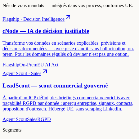
Nés de vrais mandats — intégrés dans vos process, conformes UE.
Flagship · Decision Intelligence
cNode — IA de décision justifiable
Transforme vos données en scénarios explicables, prévisions et
décisions documentées — avec piste d'audit, sans hallucination, on-
prem. Pour les domaines régulés où deviner n'est pas une option.
Flagship
On-Prem
EU AI Act
Agent Scout · Sales
LeadScout — scout commercial gouverné
À partir d'un ICP défini, des briefings commerciaux enrichis avec
traçabilité RGPD par donnée : aperçu entreprise, signaux, contacts,
proposition d'outreach. Hébergé UE, sans scraping LinkedIn.
Agent Scout
Sales
RGPD
Segments