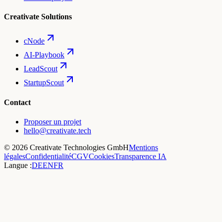
Creativate Solutions
cNode
AI-Playbook
LeadScout
StartupScout
Contact
Proposer un projet
hello@creativate.tech
©
2026
Creativate Technologies GmbH
Mentions
légales
Confidentialité
CGV
Cookies
Transparence IA
Langue :
DE
EN
FR