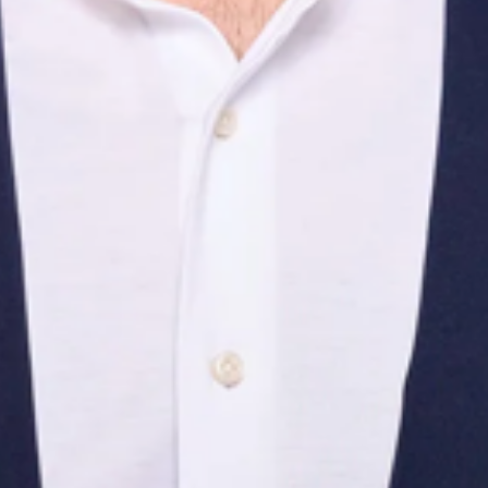
Enterprise
Architecture
Actualités
Ce qui nous occupe en ce moment.
Long-reads tirés de vrais mandats. Pas de listes génériques 'Top-10
tendances IA'. Librement accessibles, sans inscription newsletter.
research
12. Feb. 2026
Was ist Decision Intelligence — und warum Gartner
sie 2025 als transformational einstuft
Gartner hat Decision Intelligence im 2025 AI Hype Cycle erstmals
als transformational klassifiziert und einen eigenen Magic Quadrant
publiziert. Wir nehmen die Definition auseinander und sortieren ein,
warum die Disziplin gerade jetzt aus dem Forschungsdunst in den
Vorstand zieht.