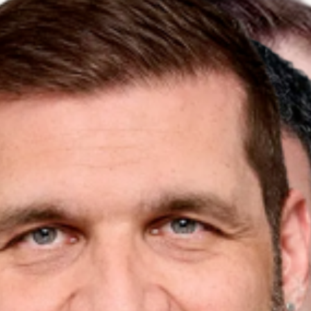
Leonardo
Bornhäusser
Founder ·
Strategy &
Engineering
Lisa Bennewitz
CFO · Investor
Relations
Stella Manga-
Chesnay
Legal · GDPR
& EU AI Act
Alane Mouaffo