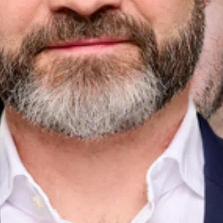
UX/UI Design ·
Product Owner
Advisory
Dr. Tim Krüger
Advisory ·
Commercials
Advisory
Prof. Dr. Tuna
Çakar
Advisory · ML
& Research
Advisory
Dennis Winter
Advisory ·