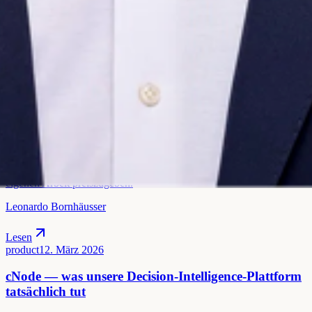
Leonardo Bornhäusser
Lesen
research
26. Feb. 2026
Warum wir auf Ontologien setzen — und was wir
am Palantir-Ansatz richtig finden
Wenn Daten fragmentiert sind und Entscheidungen über
Systemgrenzen laufen, hilft kein größeres LLM, sondern ein
gemeinsames Vokabular. Wir zeigen, warum Ontologien das
Rückgrat unserer Plattform sind — und welche Lehre wir aus dem
Palantir-Modell ziehen, ohne die methodischen Details unserer
eigenen Arbeit preiszugeben.
Leonardo Bornhäusser
Lesen
product
12. März 2026
cNode — was unsere Decision-Intelligence-Plattform
tatsächlich tut