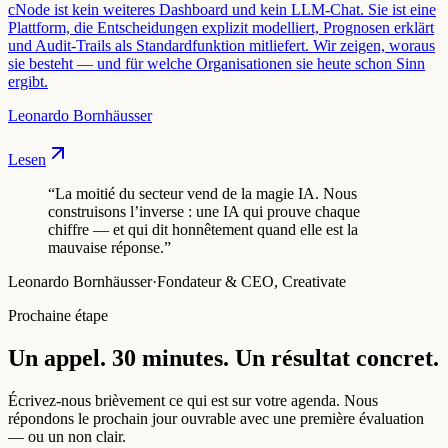
cNode ist kein weiteres Dashboard und kein LLM-Chat. Sie ist eine
Plattform, die Entscheidungen explizit modelliert, Prognosen erklärt
und Audit-Trails als Standardfunktion mitliefert. Wir zeigen, woraus
sie besteht — und für welche Organisationen sie heute schon Sinn
ergibt.
Leonardo Bornhäusser
Lesen
“
La moitié du secteur vend de la magie IA. Nous
construisons l’inverse : une IA qui prouve chaque
chiffre — et qui dit honnêtement quand elle est la
mauvaise réponse.
”
Leonardo Bornhäusser
·
Fondateur & CEO, Creativate
Prochaine étape
Un appel. 30 minutes. Un résultat concret.
Écrivez-nous brièvement ce qui est sur votre agenda. Nous
répondons le prochain jour ouvrable avec une première évaluation
— ou un non clair.