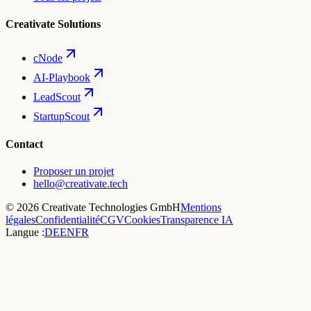
Creativate Solutions
cNode
AI-Playbook
LeadScout
StartupScout
Contact
Proposer un projet
hello@creativate.tech
©
2026
Creativate Technologies GmbH
Mentions
légales
Confidentialité
CGV
Cookies
Transparence IA
Langue :
DE
EN
FR